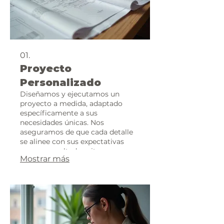
01.
Proyecto
Personalizado
Diseñamos y ejecutamos un
proyecto a medida, adaptado
específicamente a sus
necesidades únicas. Nos
aseguramos de que cada detalle
se alinee con sus expectativas
para un resultado exitoso y
Mostrar más
satisfactorio.