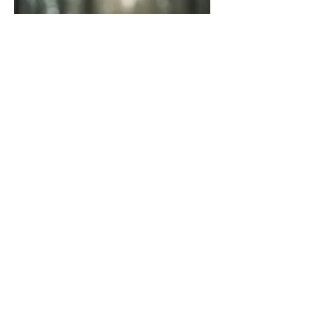
03.
Paquete Guía
Experta
Reciba orientación experta y
conocimiento especializado para
navegar por sus decisiones
importantes. Nuestro paquete
está diseñado para proporcionarle
la claridad y la confianza
necesarias para avanzar con éxito.
Mostrar más